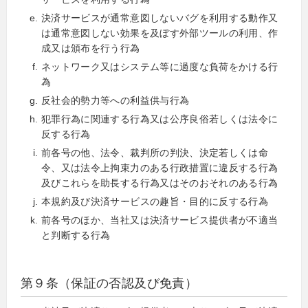
決済サービスが通常意図しないバグを利用する動作又
は通常意図しない効果を及ぼす外部ツールの利用、作
成又は頒布を行う行為
ネットワーク又はシステム等に過度な負荷をかける行
為
反社会的勢力等への利益供与行為
犯罪行為に関連する行為又は公序良俗若しくは法令に
反する行為
前各号の他、法令、裁判所の判決、決定若しくは命
令、又は法令上拘束力のある行政措置に違反する行為
及びこれらを助長する行為又はそのおそれのある行為
本規約及び決済サービスの趣旨・目的に反する行為
前各号のほか、当社又は決済サービス提供者が不適当
と判断する行為
第９条（保証の否認及び免責）