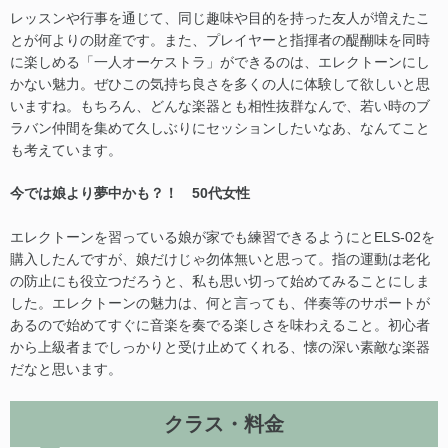
レッスンや行事を通じて、同じ趣味や目的を持った友人が増えたこ
とが何よりの財産です。また、プレイヤーと指揮者の醍醐味を同時
に楽しめる「一人オーケストラ」ができるのは、エレクトーンにし
かない魅力。ぜひこの気持ち良さを多くの人に体験して欲しいと思
いますね。もちろん、どんな楽器とも相性抜群なんで、若い時のブ
ラバン仲間を集めて久しぶりにセッションしたいなあ、なんてこと
も考えています。
今では娘より夢中かも？！ 50代女性
エレクトーンを習っている娘が家でも練習できるようにとELS-02を
購入したんですが、娘だけじゃ勿体無いと思って。指の運動は老化
の防止にも役立つだろうと、私も思い切って始めてみることにしま
した。エレクトーンの魅力は、何と言っても、伴奏等のサポートが
あるので始めてすぐに音楽を奏でる楽しさを味わえること。初心者
から上級者までしっかりと受け止めてくれる、懐の深い素敵な楽器
だなと思います。
クラス・料金